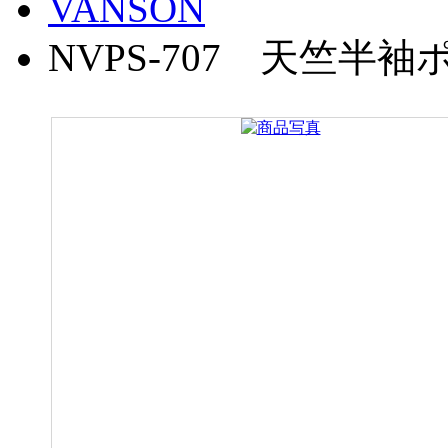
VANSON
NVPS-707 天竺