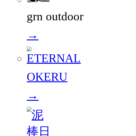
grn outdoor
→
OKERU
→