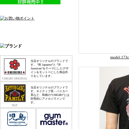
model:1
当店オリジナルのブランドで
す。 ”和 Japanese”と ”洋
American”をテーマにしたデザ
インをモットーにした商品作
りをしています。
CHIGIRI ORIGINAL
当店オリジナルのブランドで
す。ネイティブ系・バイカー
系など、和柄の“CHIGIRI”とは
対照的にアメカジラインで
す。
NGF