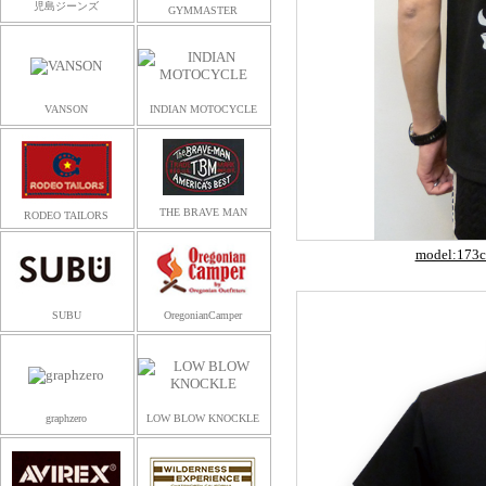
児島ジーンズ
GYMMASTER
VANSON
INDIAN MOTOCYCLE
THE BRAVE MAN
RODEO TAILORS
model:1
SUBU
OregonianCamper
graphzero
LOW BLOW KNOCKLE