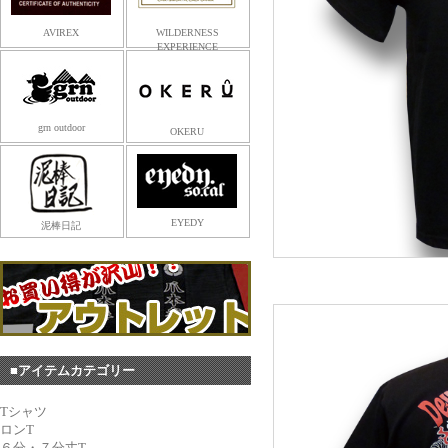
AVIREX
WILDERNESS
EXPERIENCE
grn outdoor
OKERU
EYEDY
泥棒日記
■アイテムカテゴリー
Tシャツ
ロンT
６分・７分丈T